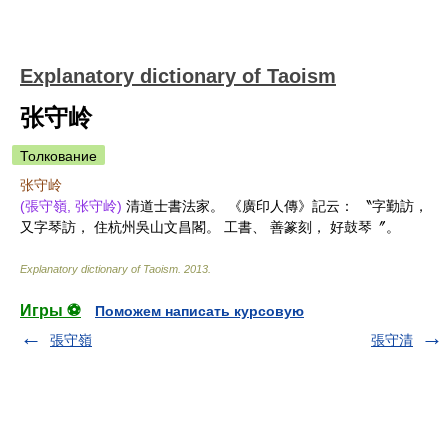
Explanatory dictionary of Taoism
张守岭
Толкование
张守岭
(張守嶺, 张守岭)
清道士書法家。 《廣印人傳》記云： 〝字勤訪，
又字琴訪， 住杭州吳山文昌閣。 工書、 善篆刻， 好鼓琴〞。
Explanatory dictionary of Taoism
.
2013
.
Игры ⚽
Поможем написать курсовую
張守嶺
張守清